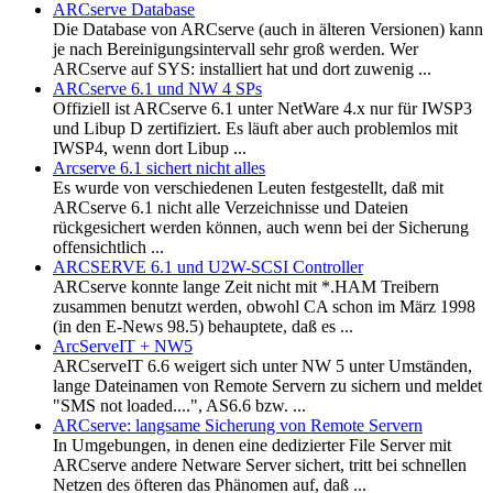
ARCserve Database
Die Database von ARCserve (auch in älteren Versionen) kann
je nach Bereinigungsintervall sehr groß werden. Wer
ARCserve auf SYS: installiert hat und dort zuwenig ...
ARCserve 6.1 und NW 4 SPs
Offiziell ist ARCserve 6.1 unter NetWare 4.x nur für IWSP3
und Libup D zertifiziert. Es läuft aber auch problemlos mit
IWSP4, wenn dort Libup ...
Arcserve 6.1 sichert nicht alles
Es wurde von verschiedenen Leuten festgestellt, daß mit
ARCserve 6.1 nicht alle Verzeichnisse und Dateien
rückgesichert werden können, auch wenn bei der Sicherung
offensichtlich ...
ARCSERVE 6.1 und U2W-SCSI Controller
ARCserve konnte lange Zeit nicht mit *.HAM Treibern
zusammen benutzt werden, obwohl CA schon im März 1998
(in den E-News 98.5) behauptete, daß es ...
ArcServeIT + NW5
ARCserveIT 6.6 weigert sich unter NW 5 unter Umständen,
lange Dateinamen von Remote Servern zu sichern und meldet
"SMS not loaded....", AS6.6 bzw. ...
ARCserve: langsame Sicherung von Remote Servern
In Umgebungen, in denen eine dedizierter File Server mit
ARCserve andere Netware Server sichert, tritt bei schnellen
Netzen des öfteren das Phänomen auf, daß ...