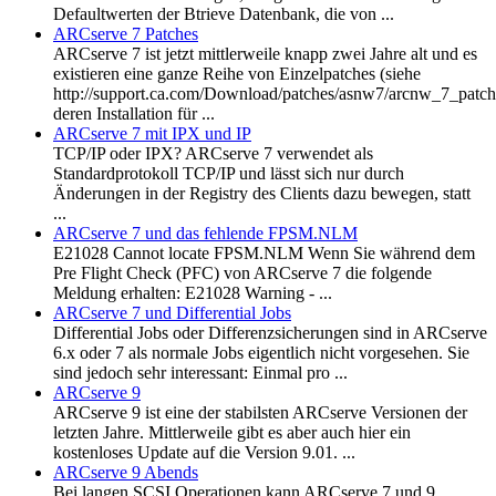
Defaultwerten der Btrieve Datenbank, die von ...
ARCserve 7 Patches
ARCserve 7 ist jetzt mittlerweile knapp zwei Jahre alt und es
existieren eine ganze Reihe von Einzelpatches (siehe
http://support.ca.com/Download/patches/asnw7/arcnw_7_patch
deren Installation für ...
ARCserve 7 mit IPX und IP
TCP/IP oder IPX? ARCserve 7 verwendet als
Standardprotokoll TCP/IP und lässt sich nur durch
Änderungen in der Registry des Clients dazu bewegen, statt
...
ARCserve 7 und das fehlende FPSM.NLM
E21028 Cannot locate FPSM.NLM Wenn Sie während dem
Pre Flight Check (PFC) von ARCserve 7 die folgende
Meldung erhalten: E21028 Warning - ...
ARCserve 7 und Differential Jobs
Differential Jobs oder Differenzsicherungen sind in ARCserve
6.x oder 7 als normale Jobs eigentlich nicht vorgesehen. Sie
sind jedoch sehr interessant: Einmal pro ...
ARCserve 9
ARCserve 9 ist eine der stabilsten ARCserve Versionen der
letzten Jahre. Mittlerweile gibt es aber auch hier ein
kostenloses Update auf die Version 9.01. ...
ARCserve 9 Abends
Bei langen SCSI Operationen kann ARCserve 7 und 9