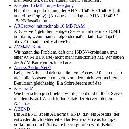
man beachten, daß bei älteren Client Versionen ...
Adaptec 1542B Jumperbelegung
Hier die Jumperbelegung der AHA - 1542 B / 1540 B (mit
und ohne Floppy): (Auszug aus "adaptec AHA - 1540B /
1542B Installation ...
ARCserve4 mit mehr als 16 MB RAM
ARCserve 4 geht bei heutigen Servern mit mehr als 16MB
nur dann, wenn man es folgendermaßen lädt: load tapebd
above16 load tapedrv above16 ...
AVM-B1 Karte
Wir hatten das Problem, daß eine ISDN-Verbindung (mit
einer AVM-B1 Karte) nicht mehr funktioniert hat. Wir haben
die AVM Karte einfach mal aus ...
Access 2.0 im Netz?
Bei einer Arbeitsplatzinstallation von Access 2.0 lassen sich
nicht alle Assistenten nutzen, vor allem nicht von mehreren
Benutzern gleichzeitig. Ein Schreibrecht auf das ...
Absturz !?
Wie hier schon geschrieben wurde, steht und fällt der Server
mit dem Board. Also ich finde, daß der Server mit dem
Gehäuse ...
ABEND
Ein ABEND ist ein ABnormal END, d.h. ein Absturz, der
entweder durch fehlerhafte Hardware oder (was häufiger
vorkommt) durch Software hervorgerufen wird. Beim