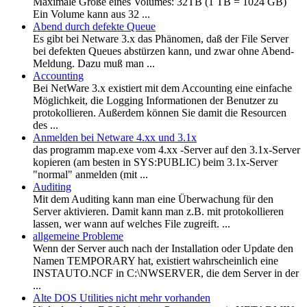
Maximale Größe eines Volumes: 32TB (1 TB = 1024 GB)
Ein Volume kann aus 32 ...
Abend durch defekte Queue
Es gibt bei Netware 3.x das Phänomen, daß der File Server
bei defekten Queues abstürzen kann, und zwar ohne Abend-
Meldung. Dazu muß man ...
Accounting
Bei NetWare 3.x existiert mit dem Accounting eine einfache
Möglichkeit, die Logging Informationen der Benutzer zu
protokollieren. Außerdem können Sie damit die Resourcen
des ...
Anmelden bei Netware 4.xx und 3.1x
das programm map.exe vom 4.xx -Server auf den 3.1x-Server
kopieren (am besten in SYS:PUBLIC) beim 3.1x-Server
"normal" anmelden (mit ...
Auditing
Mit dem Auditing kann man eine Überwachung für den
Server aktivieren. Damit kann man z.B. mit protokollieren
lassen, wer wann auf welches File zugreift. ...
allgemeine Probleme
Wenn der Server auch nach der Installation oder Update den
Namen TEMPORARY hat, existiert wahrscheinlich eine
INSTAUTO.NCF in C:\NWSERVER, die dem Server in der
...
Alte DOS Utilities nicht mehr vorhanden