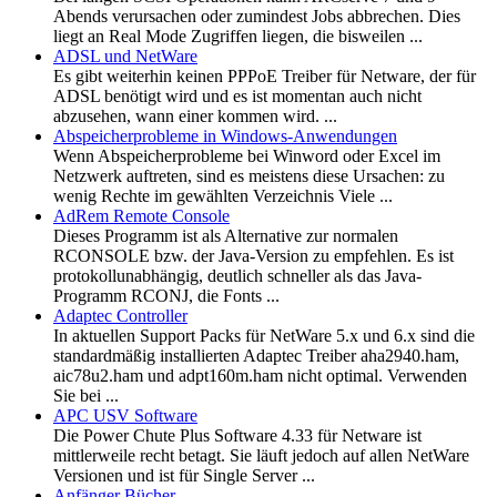
Abends verursachen oder zumindest Jobs abbrechen. Dies
liegt an Real Mode Zugriffen liegen, die bisweilen ...
ADSL und NetWare
Es gibt weiterhin keinen PPPoE Treiber für Netware, der für
ADSL benötigt wird und es ist momentan auch nicht
abzusehen, wann einer kommen wird. ...
Abspeicherprobleme in Windows-Anwendungen
Wenn Abspeicherprobleme bei Winword oder Excel im
Netzwerk auftreten, sind es meistens diese Ursachen: zu
wenig Rechte im gewählten Verzeichnis Viele ...
AdRem Remote Console
Dieses Programm ist als Alternative zur normalen
RCONSOLE bzw. der Java-Version zu empfehlen. Es ist
protokollunabhängig, deutlich schneller als das Java-
Programm RCONJ, die Fonts ...
Adaptec Controller
In aktuellen Support Packs für NetWare 5.x und 6.x sind die
standardmäßig installierten Adaptec Treiber aha2940.ham,
aic78u2.ham und adpt160m.ham nicht optimal. Verwenden
Sie bei ...
APC USV Software
Die Power Chute Plus Software 4.33 für Netware ist
mittlerweile recht betagt. Sie läuft jedoch auf allen NetWare
Versionen und ist für Single Server ...
Anfänger Bücher