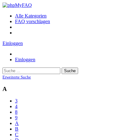
Alle Kategorien
FAQ vorschlagen
Einloggen
Einloggen
Suche
Erweiterte Suche
A
3
4
8
9
A
B
C