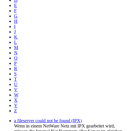
D
E
F
G
H
I
J
K
L
M
N
O
P
R
S
T
U
V
W
X
Y
Z
a fileserver could not be found (IPX)
Wenn in einem NetWare Netz mit IPX gearbeitet wird,