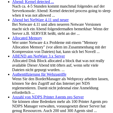
Abend: Kernel detected ...
Nach ca. 4-5 Stunden kommt manchmal folgendes auf der
Serverkonsole: Abend: Kernel detected process going to sleep
when it was not allowed ...
Abend bei NetWare 4.11 und neuer
Bei Netware 4.11 und allen neueren Netware Versionen
macht sich ein Abend folgendermaßen bemerkbar: Wenn der
Server z.B. SERVER heißt, steht an der ...
Allocated Memory
Wer unter Netware 4.x Probleme mit einem "Memory
Allocation Memory" (vor allem im Zusammenhang mit der
Kompression von Dateien) hat, kann sich bei Novell ...
ABEND am NetWare 3.x Server
Allocated Disk Block allocated a block that was not really
available Dieser Abend tritt öfters auf, wenn sehr viele
Dateien nicht gepurgt wurden. ...
Authentifizierung für Webzugriffe
Wenn Sie den BorderManager als Webproxy arbeiten lassen,
können Sie den Zugriff auf das Internet per NDS
reglementieren. Damit nicht jedesmal eine Anmeldung
erforderlich ...
Anzahl von NDPS Printer Agents pro Server
Sie können ohne Bedenken mehr als 100 Printer Agents pro
NDPS Manager verwalten, vorausgesetzt dieser Server hat
genug Ressourcen. Auch 200 und 300 Agents sind ...