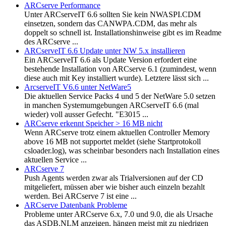
ARCserve Performance
Unter ARCserveIT 6.6 sollten Sie kein NWASPI.CDM
einsetzen, sondern das CANWPA.CDM, das mehr als
doppelt so schnell ist. Installationshinweise gibt es im Readme
des ARCserve ...
ARCserveIT 6.6 Update unter NW 5.x installieren
Ein ARCserveIT 6.6 als Update Version erfordert eine
bestehende Installation von ARCserve 6.1 (zumindest, wenn
diese auch mit Key installiert wurde). Letztere lässt sich ...
ArcserveIT V6.6 unter NetWare5
Die aktuellen Service Packs 4 und 5 der NetWare 5.0 setzen
in manchen Systemumgebungen ARCserveIT 6.6 (mal
wieder) voll ausser Gefecht. "E3015 ...
ARCserve erkennt Speicher > 16 MB nicht
Wenn ARCserve trotz einem aktuellen Controller Memory
above 16 MB not supportet meldet (siehe Startprotokoll
csloader.log), was scheinbar besonders nach Installation eines
aktuellen Service ...
ARCserve 7
Push Agents werden zwar als Trialversionen auf der CD
mitgeliefert, müssen aber wie bisher auch einzeln bezahlt
werden. Bei ARCserve 7 ist eine ...
ARCserve Datenbank Probleme
Probleme unter ARCserve 6.x, 7.0 und 9.0, die als Ursache
das ASDB.NLM anzeigen, hängen meist mit zu niedrigen