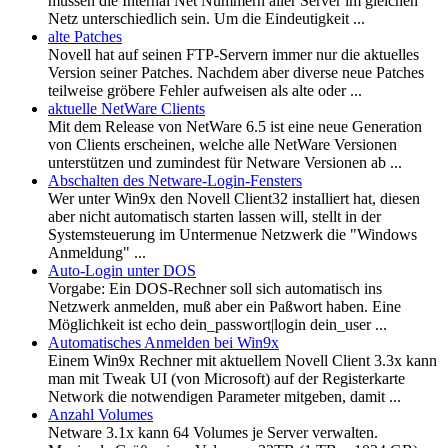
müssen die Internal Net Nummern aller Server im gleichen
Netz unterschiedlich sein. Um die Eindeutigkeit ...
alte Patches
Novell hat auf seinen FTP-Servern immer nur die aktuelles
Version seiner Patches. Nachdem aber diverse neue Patches
teilweise gröbere Fehler aufweisen als alte oder ...
aktuelle NetWare Clients
Mit dem Release von NetWare 6.5 ist eine neue Generation
von Clients erscheinen, welche alle NetWare Versionen
unterstützen und zumindest für Netware Versionen ab ...
Abschalten des Netware-Login-Fensters
Wer unter Win9x den Novell Client32 installiert hat, diesen
aber nicht automatisch starten lassen will, stellt in der
Systemsteuerung im Untermenue Netzwerk die "Windows
Anmeldung" ...
Auto-Login unter DOS
Vorgabe: Ein DOS-Rechner soll sich automatisch ins
Netzwerk anmelden, muß aber ein Paßwort haben. Eine
Möglichkeit ist echo dein_passwort|login dein_user ...
Automatisches Anmelden bei Win9x
Einem Win9x Rechner mit aktuellem Novell Client 3.3x kann
man mit Tweak UI (von Microsoft) auf der Registerkarte
Network die notwendigen Parameter mitgeben, damit ...
Anzahl Volumes
Netware 3.1x kann 64 Volumes je Server verwalten.