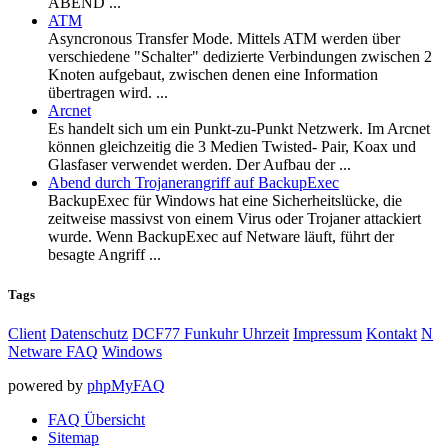
ABEND ...
ATM
Asyncronous Transfer Mode. Mittels ATM werden über
verschiedene "Schalter" dedizierte Verbindungen zwischen 2
Knoten aufgebaut, zwischen denen eine Information
übertragen wird. ...
Arcnet
Es handelt sich um ein Punkt-zu-Punkt Netzwerk. Im Arcnet
können gleichzeitig die 3 Medien Twisted- Pair, Koax und
Glasfaser verwendet werden. Der Aufbau der ...
Abend durch Trojanerangriff auf BackupExec
BackupExec für Windows hat eine Sicherheitslücke, die
zeitweise massivst von einem Virus oder Trojaner attackiert
wurde. Wenn BackupExec auf Netware läuft, führt der
besagte Angriff ...
Tags
Client
Datenschutz
DCF77 Funkuhr Uhrzeit
Impressum
Kontakt
N
Netware FAQ
Windows
powered by
phpMyFAQ
FAQ Übersicht
Sitemap