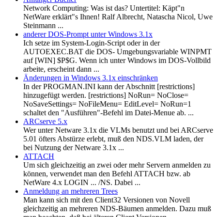
Network Computing: Was ist das? Untertitel: Käpt"n
NetWare erklärt"s Ihnen! Ralf Albrecht, Natascha Nicol, Uwe
Steinmann ...
anderer DOS-Prompt unter Windows 3.1x
Ich setze im System-Login-Script oder in der
AUTOEXEC.BAT die DOS- Umgebungsvariable WINPMT
auf [WIN] $P$G. Wenn ich unter Windows im DOS-Vollbild
arbeite, erscheint dann ...
Änderungen in Windows 3.1x einschränken
In der PROGMAN.INI kann der Abschnitt [restrictions]
hinzugefügt werden. [restrictions] NoRun= NoClose=
NoSaveSettings= NoFileMenu= EditLevel= NoRun=1
schaltet den "Ausführen"-Befehl im Datei-Menue ab. ...
ARCserve 5.x
Wer unter Netware 3.1x die VLMs benutzt und bei ARCserve
5.01 öfters Abstürze erlebt, muß den NDS.VLM laden, der
bei Nutzung der Netware 3.1x ...
ATTACH
Um sich gleichzeitig an zwei oder mehr Servern anmelden zu
können, verwendet man den Befehl ATTACH bzw. ab
NetWare 4.x LOGIN ... /NS. Dabei ...
Anmeldung an mehreren Trees
Man kann sich mit den Client32 Versionen von Novell
gleichzeitig an mehreren NDS-Bäumen anmelden. Dazu muß