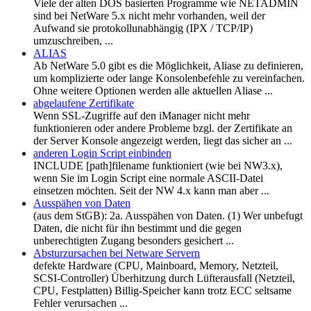
Viele der alten DOS basierten Programme wie NETADMIN
sind bei NetWare 5.x nicht mehr vorhanden, weil der
Aufwand sie protokollunabhängig (IPX / TCP/IP)
umzuschreiben, ...
ALIAS
Ab NetWare 5.0 gibt es die Möglichkeit, Aliase zu definieren,
um komplizierte oder lange Konsolenbefehle zu vereinfachen.
Ohne weitere Optionen werden alle aktuellen Aliase ...
abgelaufene Zertifikate
Wenn SSL-Zugriffe auf den iManager nicht mehr
funktionieren oder andere Probleme bzgl. der Zertifikate an
der Server Konsole angezeigt werden, liegt das sicher an ...
anderen Login Script einbinden
INCLUDE [path]filename funktioniert (wie bei NW3.x),
wenn Sie im Login Script eine normale ASCII-Datei
einsetzen möchten. Seit der NW 4.x kann man aber ...
Ausspähen von Daten
(aus dem StGB): 2a. Ausspähen von Daten. (1) Wer unbefugt
Daten, die nicht für ihn bestimmt und die gegen
unberechtigten Zugang besonders gesichert ...
Absturzursachen bei Netware Servern
defekte Hardware (CPU, Mainboard, Memory, Netzteil,
SCSI-Controller) Überhitzung durch Lüfterausfall (Netzteil,
CPU, Festplatten) Billig-Speicher kann trotz ECC seltsame
Fehler verursachen ...