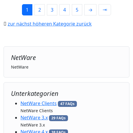
1
2
3
4
5
→
⇥
zur nächst höheren Kategorie zurück
NetWare
NetWare
Unterkategorien
NetWare Clients
47 FAQs
NetWare Clients
NetWare 3.x
29 FAQs
NetWare 3.x
NetWare 4.x
38 FAQs