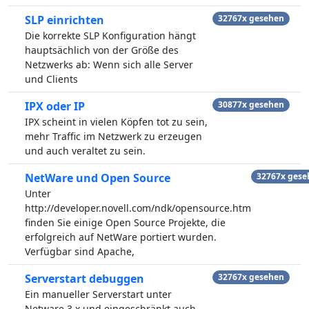
SLP einrichten
32767x gesehen
Die korrekte SLP Konfiguration hängt
hauptsächlich von der Größe des
Netzwerks ab: Wenn sich alle Server
und Clients
IPX oder IP
30877x gesehen
IPX scheint in vielen Köpfen tot zu sein,
mehr Traffic im Netzwerk zu erzeugen
und auch veraltet zu sein.
NetWare und Open Source
32767x gese
Unter
http://developer.novell.com/ndk/opensource.htm
finden Sie einige Open Source Projekte, die
erfolgreich auf NetWare portiert wurden.
Verfügbar sind Apache,
Serverstart debuggen
32767x gesehen
Ein manueller Serverstart unter
Netware 3.x und eingeschränkt auch