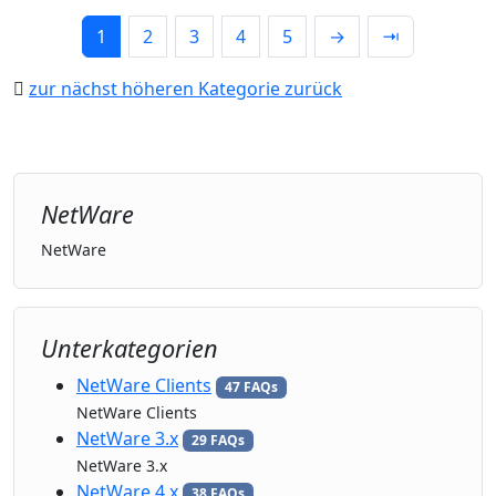
1
2
3
4
5
→
⇥
zur nächst höheren Kategorie zurück
NetWare
NetWare
Unterkategorien
NetWare Clients
47 FAQs
NetWare Clients
NetWare 3.x
29 FAQs
NetWare 3.x
NetWare 4.x
38 FAQs