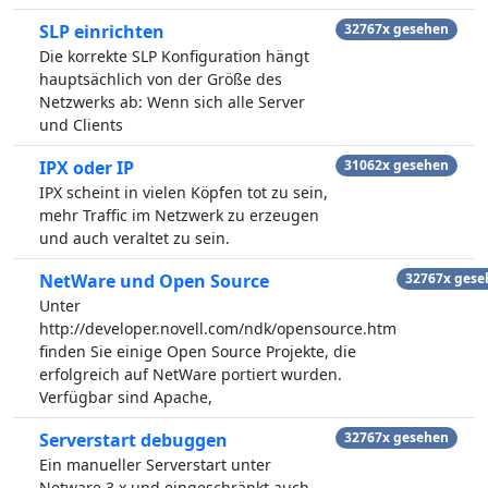
SLP einrichten
32767x gesehen
Die korrekte SLP Konfiguration hängt
hauptsächlich von der Größe des
Netzwerks ab: Wenn sich alle Server
und Clients
IPX oder IP
31062x gesehen
IPX scheint in vielen Köpfen tot zu sein,
mehr Traffic im Netzwerk zu erzeugen
und auch veraltet zu sein.
NetWare und Open Source
32767x gese
Unter
http://developer.novell.com/ndk/opensource.htm
finden Sie einige Open Source Projekte, die
erfolgreich auf NetWare portiert wurden.
Verfügbar sind Apache,
Serverstart debuggen
32767x gesehen
Ein manueller Serverstart unter
Netware 3.x und eingeschränkt auch