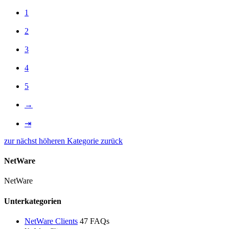
1
2
3
4
5
→
⇥
zur nächst höheren Kategorie zurück
NetWare
NetWare
Unterkategorien
NetWare Clients
47 FAQs