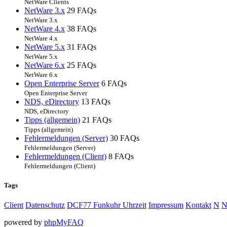
NetWare Clients
NetWare 3.x
29 FAQs
NetWare 3.x
NetWare 4.x
38 FAQs
NetWare 4.x
NetWare 5.x
31 FAQs
NetWare 5.x
NetWare 6.x
25 FAQs
NetWare 6.x
Open Enterprise Server
6 FAQs
Open Enterprise Server
NDS, eDirectory
13 FAQs
NDS, eDirectory
Tipps (allgemein)
21 FAQs
Tipps (allgemein)
Fehlermeldungen (Server)
30 FAQs
Fehlermeldungen (Server)
Fehlermeldungen (Client)
8 FAQs
Fehlermeldungen (Client)
Tags
Client
Datenschutz
DCF77 Funkuhr Uhrzeit
Impressum
Kontakt
N
N
powered by
phpMyFAQ