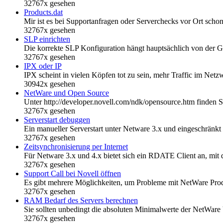
32767x gesehen
Products.dat
Mir ist es bei Supportanfragen oder Serverchecks vor Ort scho
32767x gesehen
SLP einrichten
Die korrekte SLP Konfiguration hängt hauptsächlich von der G
32767x gesehen
IPX oder IP
IPX scheint in vielen Köpfen tot zu sein, mehr Traffic im Netz
30942x gesehen
NetWare und Open Source
Unter http://developer.novell.com/ndk/opensource.htm finden S
32767x gesehen
Serverstart debuggen
Ein manueller Serverstart unter Netware 3.x und eingeschrän
32767x gesehen
Zeitsynchronisierung per Internet
Für Netware 3.x und 4.x bietet sich ein RDATE Client an, mit 
32767x gesehen
Support Call bei Novell öffnen
Es gibt mehrere Möglichkeiten, um Probleme mit NetWare Produ
32767x gesehen
RAM Bedarf des Servers berechnen
Sie sollten unbedingt die absoluten Minimalwerte der NetWare
32767x gesehen