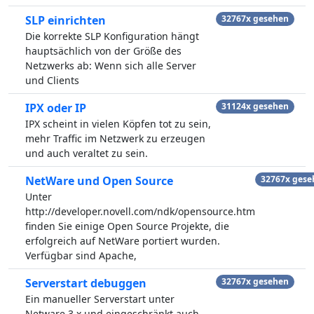
SLP einrichten
32767x gesehen
Die korrekte SLP Konfiguration hängt
hauptsächlich von der Größe des
Netzwerks ab: Wenn sich alle Server
und Clients
IPX oder IP
31124x gesehen
IPX scheint in vielen Köpfen tot zu sein,
mehr Traffic im Netzwerk zu erzeugen
und auch veraltet zu sein.
NetWare und Open Source
32767x gese
Unter
http://developer.novell.com/ndk/opensource.htm
finden Sie einige Open Source Projekte, die
erfolgreich auf NetWare portiert wurden.
Verfügbar sind Apache,
Serverstart debuggen
32767x gesehen
Ein manueller Serverstart unter
Netware 3.x und eingeschränkt auch