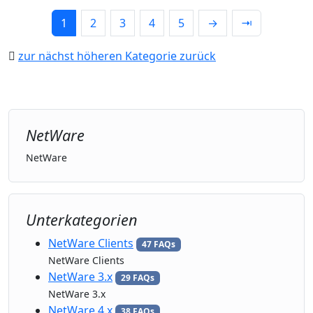
1
2
3
4
5
→
⇥
zur nächst höheren Kategorie zurück
NetWare
NetWare
Unterkategorien
NetWare Clients
47 FAQs
NetWare Clients
NetWare 3.x
29 FAQs
NetWare 3.x
NetWare 4.x
38 FAQs