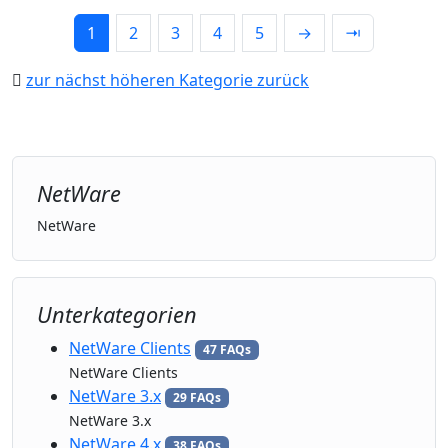
1
2
3
4
5
→
⇥
zur nächst höheren Kategorie zurück
NetWare
NetWare
Unterkategorien
NetWare Clients
47 FAQs
NetWare Clients
NetWare 3.x
29 FAQs
NetWare 3.x
NetWare 4.x
38 FAQs