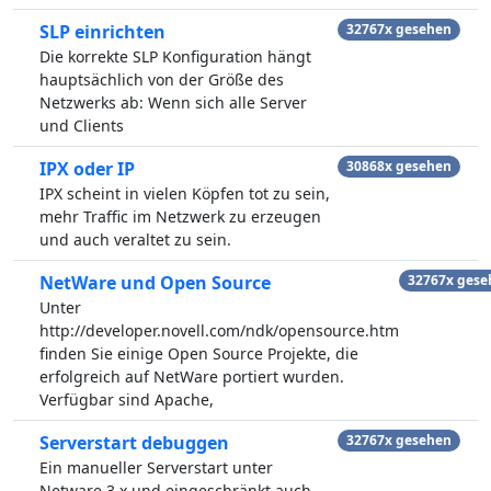
SLP einrichten
32767x gesehen
Die korrekte SLP Konfiguration hängt
hauptsächlich von der Größe des
Netzwerks ab: Wenn sich alle Server
und Clients
IPX oder IP
30868x gesehen
IPX scheint in vielen Köpfen tot zu sein,
mehr Traffic im Netzwerk zu erzeugen
und auch veraltet zu sein.
NetWare und Open Source
32767x gese
Unter
http://developer.novell.com/ndk/opensource.htm
finden Sie einige Open Source Projekte, die
erfolgreich auf NetWare portiert wurden.
Verfügbar sind Apache,
Serverstart debuggen
32767x gesehen
Ein manueller Serverstart unter
Netware 3.x und eingeschränkt auch