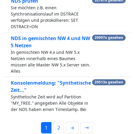
NDS prüfen
32767x gesehen
Sie möchten z.B. einen
Synchronisationslauf im DSTRACE
verfolgen und protokollieren: SET
DSTRACE=ON
NDS in gemischten NW 4 und NW
29997x gesehen
5 Netzen
In gemischten NW 4.x und NW 5.x
Netzen innerhalb eines Baumes
müssen alle Master NW 5.x Server sein.
Alles
Konsolenmeldung: "Synthetische
29513x gesehen
Zeit..."
Synthetische Zeit wird auf Partition
"MY_TREE." angegeben Alle Objekte in
der NDS haben einen Timestamp. Bei
1
2
→
⇥