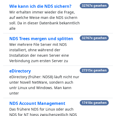
Wie kann ich die NDS sichern?
32767x gesehen
Wir erhalten immer wieder die Frage,
auf welche Weise man die NDS sichern
soll. Da in dieser Datenbank bekanntlich
alle
NDS Trees mergen und splitten
32767x gesehen
Wer mehrere File Server mit NDS
installiert, ohne während der
Installation der neuen Server eine
Verbindung zum ersten Server zu
eDirectory
27315x gesehen
eDirectory (früher: NDS8) läuft nicht nur
unter Novell NetWare, sondern auch
untr Linux und Windows. Man kann
unter
NDS Account Management
17418x gesehen
Das frühere NDS for Linux oder auch
NDS for NT hiess zwischenzeitlich NDS