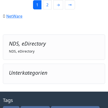
1
2
→
⇥
NetWare
NDS, eDirectory
NDS, eDirectory
Unterkategorien
Tags