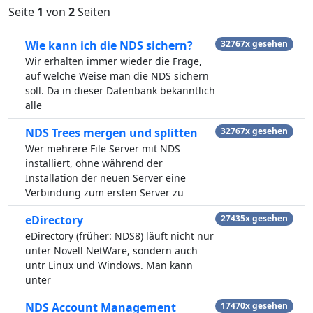
Seite
1
von
2
Seiten
Wie kann ich die NDS sichern?
32767x gesehen
Wir erhalten immer wieder die Frage,
auf welche Weise man die NDS sichern
soll. Da in dieser Datenbank bekanntlich
alle
NDS Trees mergen und splitten
32767x gesehen
Wer mehrere File Server mit NDS
installiert, ohne während der
Installation der neuen Server eine
Verbindung zum ersten Server zu
eDirectory
27435x gesehen
eDirectory (früher: NDS8) läuft nicht nur
unter Novell NetWare, sondern auch
untr Linux und Windows. Man kann
unter
NDS Account Management
17470x gesehen