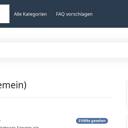
Alle Kategorien
FAQ vorschlagen
gemein)
r
31009x gesehen
Netware-Servern ein