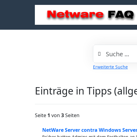
Erweiterte Suche
Einträge in Tipps (all
Seite
1
von
3
Seiten
NetWare Server contra Windows Serve
Früher hatten Admins mit dem Festhalten an 