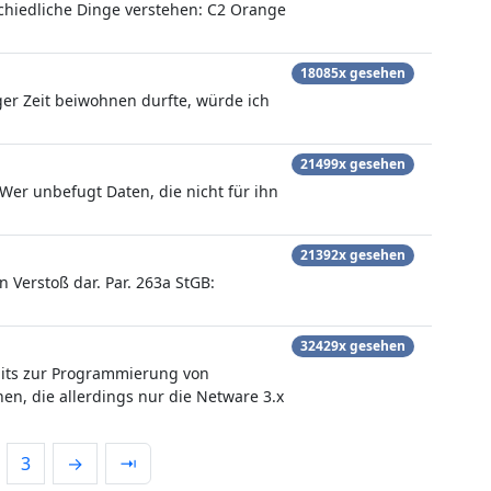
schiedliche Dinge verstehen: C2 Orange
18085x gesehen
ger Zeit beiwohnen durfte, würde ich
21499x gesehen
Wer unbefugt Daten, die nicht für ihn
21392x gesehen
n Verstoß dar. Par. 263a StGB:
32429x gesehen
Units zur Programmierung von
n, die allerdings nur die Netware 3.x
3
→
⇥