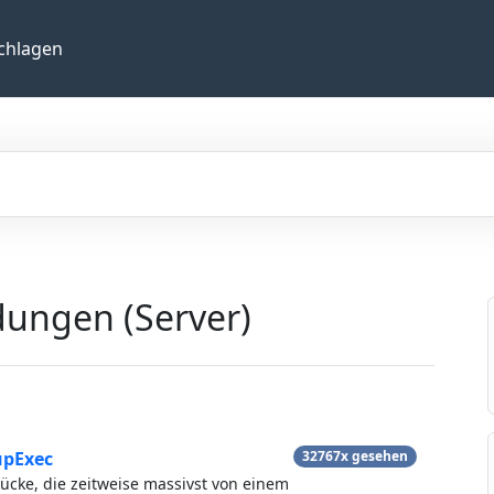
chlagen
dungen (Server)
upExec
32767x gesehen
ücke, die zeitweise massivst von einem