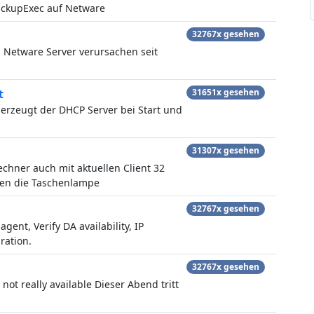
BackupExec auf Netware
32767x gesehen
 Netware Server verursachen seit
t
31651x gesehen
 erzeugt der DHCP Server bei Start und
31307x gesehen
hner auch mit aktuellen Client 32
nen die Taschenlampe
32767x gesehen
ent, Verify DA availability, IP
ration.
32767x gesehen
 not really available Dieser Abend tritt