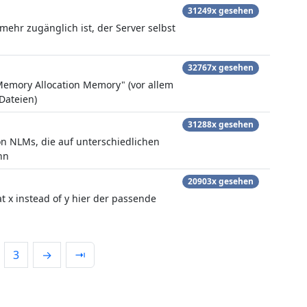
31249x gesehen
ehr zugänglich ist, der Server selbst
32767x gesehen
Memory Allocation Memory" (vor allem
Dateien)
31288x gesehen
on NLMs, die auf unterschiedlichen
nn
20903x gesehen
 x instead of y hier der passende
3
→
⇥