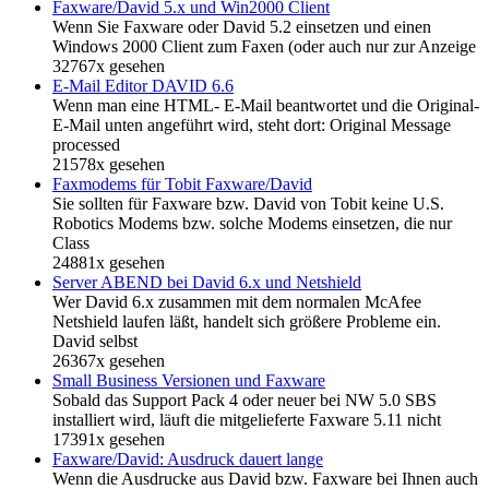
Faxware/David 5.x und Win2000 Client
Wenn Sie Faxware oder David 5.2 einsetzen und einen
Windows 2000 Client zum Faxen (oder auch nur zur Anzeige
32767x gesehen
E-Mail Editor DAVID 6.6
Wenn man eine HTML- E-Mail beantwortet und die Original-
E-Mail unten angeführt wird, steht dort: Original Message
processed
21578x gesehen
Faxmodems für Tobit Faxware/David
Sie sollten für Faxware bzw. David von Tobit keine U.S.
Robotics Modems bzw. solche Modems einsetzen, die nur
Class
24881x gesehen
Server ABEND bei David 6.x und Netshield
Wer David 6.x zusammen mit dem normalen McAfee
Netshield laufen läßt, handelt sich größere Probleme ein.
David selbst
26367x gesehen
Small Business Versionen und Faxware
Sobald das Support Pack 4 oder neuer bei NW 5.0 SBS
installiert wird, läuft die mitgelieferte Faxware 5.11 nicht
17391x gesehen
Faxware/David: Ausdruck dauert lange
Wenn die Ausdrucke aus David bzw. Faxware bei Ihnen auch