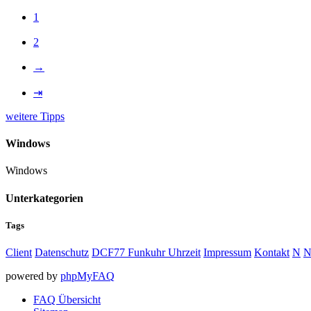
1
2
→
⇥
weitere Tipps
Windows
Windows
Unterkategorien
Tags
Client
Datenschutz
DCF77 Funkuhr Uhrzeit
Impressum
Kontakt
N
N
powered by
phpMyFAQ
FAQ Übersicht