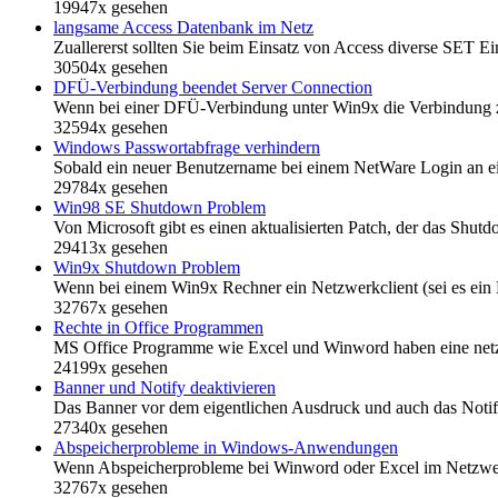
19947x gesehen
langsame Access Datenbank im Netz
Zuallererst sollten Sie beim Einsatz von Access diverse SET
30504x gesehen
DFÜ-Verbindung beendet Server Connection
Wenn bei einer DFÜ-Verbindung unter Win9x die Verbindung 
32594x gesehen
Windows Passwortabfrage verhindern
Sobald ein neuer Benutzername bei einem NetWare Login an 
29784x gesehen
Win98 SE Shutdown Problem
Von Microsoft gibt es einen aktualisierten Patch, der das Sh
29413x gesehen
Win9x Shutdown Problem
Wenn bei einem Win9x Rechner ein Netzwerkclient (sei es ein Nov
32767x gesehen
Rechte in Office Programmen
MS Office Programme wie Excel und Winword haben eine netz
24199x gesehen
Banner und Notify deaktivieren
Das Banner vor dem eigentlichen Ausdruck und auch das Notify l
27340x gesehen
Abspeicherprobleme in Windows-Anwendungen
Wenn Abspeicherprobleme bei Winword oder Excel im Netzwerk 
32767x gesehen