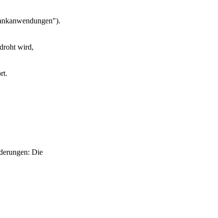
nbankanwendungen").
roht wird,
rt.
derungen: Die