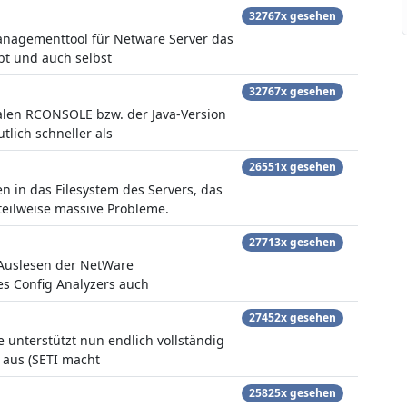
32767x gesehen
anagementtool für Netware Server das
t und auch selbst
32767x gesehen
malen RCONSOLE bzw. der Java-Version
tlich schneller als
26551x gesehen
n in das Filesystem des Servers, das
teilweise massive Probleme.
27713x gesehen
Auslesen der NetWare
es Config Analyzers auch
27452x gesehen
e unterstützt nun endlich vollständig
 aus (SETI macht
25825x gesehen