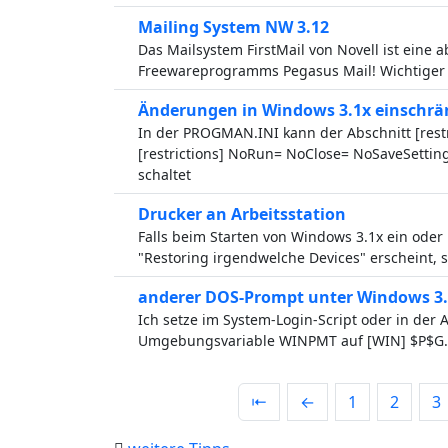
Mailing System NW 3.12
Das Mailsystem FirstMail von Novell ist eine 
Freewareprogramms Pegasus Mail! Wichtiger 
Änderungen in Windows 3.1x einschr
In der PROGMAN.INI kann der Abschnitt [rest
[restrictions] NoRun= NoClose= NoSaveSetti
schaltet
Drucker an Arbeitsstation
Falls beim Starten von Windows 3.1x ein ode
"Restoring irgendwelche Devices" erscheint,
anderer DOS-Prompt unter Windows 3
Ich setze im System-Login-Script oder in der
Umgebungsvariable WINPMT auf [WIN] $P$G.
⇤
←
1
2
3