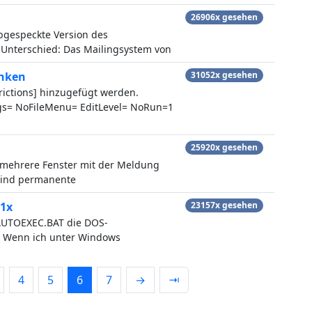
26906x gesehen
abgespeckte Version des
Unterschied: Das Mailingsystem von
änken
31052x gesehen
rictions] hinzugefügt werden.
ngs= NoFileMenu= EditLevel= NoRun=1
25920x gesehen
r mehrere Fenster mit der Meldung
 sind permanente
.1x
23157x gesehen
 AUTOEXEC.BAT die DOS-
 Wenn ich unter Windows
4
5
6
7
→
⇥