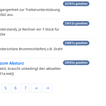
32767x gesehen
gangenheit zur Treiberunterstützung
2002 aus.
23612x gesehen
erstand), je Rechner ein T-Stück für
 Die
22801x gesehen
derschöne Brummschleifen) z.B. Draht
 zum Absturz
29955x gesehen
etzt, braucht unbedingt den aktuellen
51a.exe])
5
6
7
→
⇥