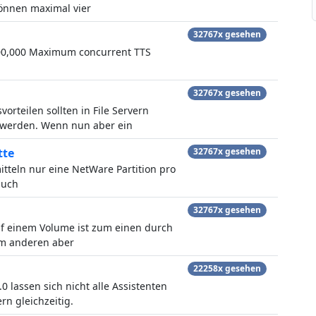
können maximal vier
32767x gesehen
100,000 Maximum concurrent TTS
32767x gesehen
rteilen sollten in File Servern
 werden. Wenn nun aber ein
tte
32767x gesehen
tteln nur eine NetWare Partition pro
auch
32767x gesehen
uf einem Volume ist zum einen durch
um anderen aber
22258x gesehen
.0 lassen sich nicht alle Assistenten
rn gleichzeitig.