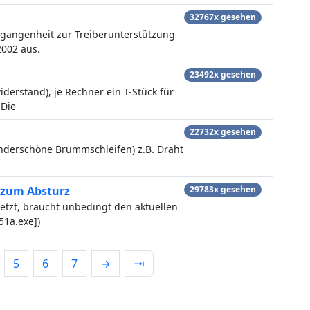
32767x gesehen
gangenheit zur Treiberunterstützung
2002 aus.
23492x gesehen
erstand), je Rechner ein T-Stück für
 Die
22732x gesehen
derschöne Brummschleifen) z.B. Draht
 zum Absturz
29783x gesehen
etzt, braucht unbedingt den aktuellen
51a.exe])
5
6
7
→
⇥