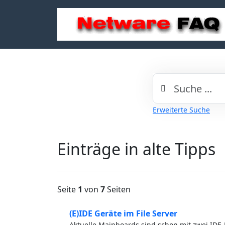
Erweiterte Suche
Einträge in alte Tipps
Seite
1
von
7
Seiten
(E)IDE Geräte im File Server
Aktuelle Mainboards sind schon mit zwei IDE-