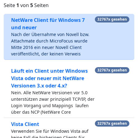
Seite
1
von
5
Seiten
NetWare Client für Windows 7
32767x gesehen
und neuer
Nach der Übernahme von Novell bzw.
Attachmate durch MicroFocus wurde
Mitte 2016 ein neuer Novell Client
veröffentlicht, der keinen Verweis
Läuft ein Client unter Windows
32767x gesehen
Vista oder neuer mit NetWare
Versionen 3.x oder 4.x?
Nein. Alle NetWare Versionen vor 5.0
unterstützen zwar prinzipiell TCP/IP, der
Login Vorgang und Mappings laufen
über das NCP (NetWare Core
Vista Client
32767x gesehen
Verwenden Sie für Windows Vista auf
keine Fall die bisherigen Clients für