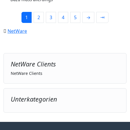
1
2
3
4
5
→
⇥
NetWare
NetWare Clients
NetWare Clients
Unterkategorien