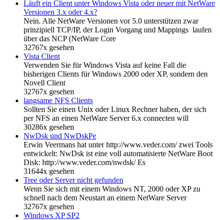
Läuft ein Client unter Windows Vista oder neuer mit NetWare
Versionen 3.x oder 4.x?
Nein. Alle NetWare Versionen vor 5.0 unterstützen zwar
prinzipiell TCP/IP, der Login Vorgang und Mappings laufen
über das NCP (NetWare Core
32767x gesehen
Vista Client
Verwenden Sie für Windows Vista auf keine Fall die
bisherigen Clients für Windows 2000 oder XP, sondern den
Novell Client
32767x gesehen
langsame NFS Clients
Sollten Sie einen Unix oder Linux Rechner haben, der sich
per NFS an einen NetWare Server 6.x connecten will
30286x gesehen
NwDsk und NwDskPe
Erwin Veermans hat unter http://www.veder.com/ zwei Tools
entwickelt: NwDsk ist eine voll automatisierte NetWare Boot
Disk: http://www.veder.com/nwdsk/ Es
31644x gesehen
Tree oder Server nicht gefunden
Wenn Sie sich mit einem Windows NT, 2000 oder XP zu
schnell nach dem Neustart an einem NetWare Server
32767x gesehen
Windows XP SP2