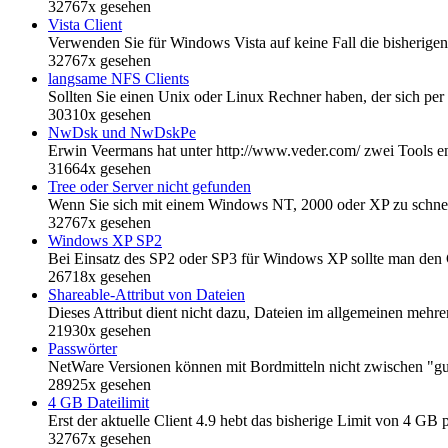
32767x gesehen
Vista Client
Verwenden Sie für Windows Vista auf keine Fall die bisherige
32767x gesehen
langsame NFS Clients
Sollten Sie einen Unix oder Linux Rechner haben, der sich pe
30310x gesehen
NwDsk und NwDskPe
Erwin Veermans hat unter http://www.veder.com/ zwei Tools en
31664x gesehen
Tree oder Server nicht gefunden
Wenn Sie sich mit einem Windows NT, 2000 oder XP zu schnel
32767x gesehen
Windows XP SP2
Bei Einsatz des SP2 oder SP3 für Windows XP sollte man den Cl
26718x gesehen
Shareable-Attribut von Dateien
Dieses Attribut dient nicht dazu, Dateien im allgemeinen mehr
21930x gesehen
Passwörter
NetWare Versionen können mit Bordmitteln nicht zwischen "gut
28925x gesehen
4 GB Dateilimit
Erst der aktuelle Client 4.9 hebt das bisherige Limit von 4 GB 
32767x gesehen