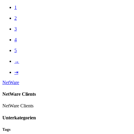
1
2
3
4
5
→
⇥
NetWare
NetWare Clients
NetWare Clients
Unterkategorien
Tags