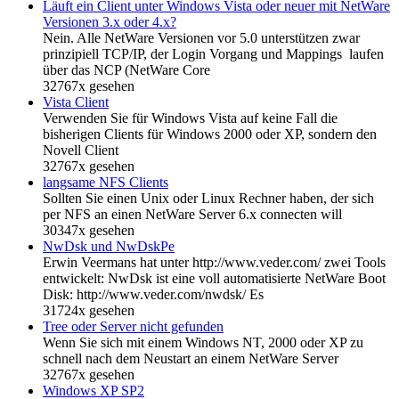
Läuft ein Client unter Windows Vista oder neuer mit NetWare
Versionen 3.x oder 4.x?
Nein. Alle NetWare Versionen vor 5.0 unterstützen zwar
prinzipiell TCP/IP, der Login Vorgang und Mappings laufen
über das NCP (NetWare Core
32767x gesehen
Vista Client
Verwenden Sie für Windows Vista auf keine Fall die
bisherigen Clients für Windows 2000 oder XP, sondern den
Novell Client
32767x gesehen
langsame NFS Clients
Sollten Sie einen Unix oder Linux Rechner haben, der sich
per NFS an einen NetWare Server 6.x connecten will
30347x gesehen
NwDsk und NwDskPe
Erwin Veermans hat unter http://www.veder.com/ zwei Tools
entwickelt: NwDsk ist eine voll automatisierte NetWare Boot
Disk: http://www.veder.com/nwdsk/ Es
31724x gesehen
Tree oder Server nicht gefunden
Wenn Sie sich mit einem Windows NT, 2000 oder XP zu
schnell nach dem Neustart an einem NetWare Server
32767x gesehen
Windows XP SP2