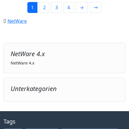
1
2
3
4
→
⇥
NetWare
NetWare 4.x
NetWare 4.x
Unterkategorien
Tags