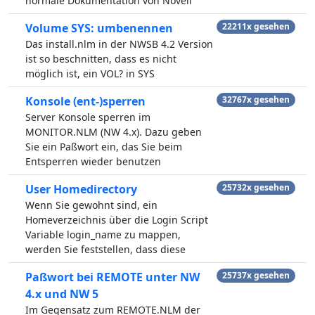
normale Dokumentation von Novell
Volume SYS: umbenennen
22211x gesehen
Das install.nlm in der NWSB 4.2 Version
ist so beschnitten, dass es nicht
möglich ist, ein VOL? in SYS
Konsole (ent-)sperren
32767x gesehen
Server Konsole sperren im
MONITOR.NLM (NW 4.x). Dazu geben
Sie ein Paßwort ein, das Sie beim
Entsperren wieder benutzen
User Homedirectory
25732x gesehen
Wenn Sie gewohnt sind, ein
Homeverzeichnis über die Login Script
Variable login_name zu mappen,
werden Sie feststellen, dass diese
Paßwort bei REMOTE unter NW
25737x gesehen
4.x und NW 5
Im Gegensatz zum REMOTE.NLM der