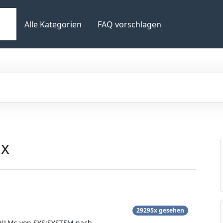
Alle Kategorien
FAQ vorschlagen
.x
29295x gesehen
e NLMs von SYS:SYSTEM nach