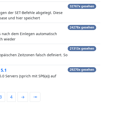
32767x gesehen
ngen der SET-Befehle abgelegt. Diese
ase und hier speichert
24278x gesehen
 nach dem Einlegen automatisch
h wieder
21313x gesehen
opäischen Zeitzonen falsch definiert. So
 5.1
29270x gesehen
0 Servers (sprich mit SP6(a)) auf
3
4
→
⇥