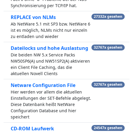
Synchronisierung per TCP/IP hat.
REPLACE von NLMs
27332x gesehen
Ab NetWare 5.1 mit SP3 bzw. NetWare 6
ist es möglich, NLMs nicht nur einzeln
zu entladen und wieder
Dateilocks und hohe Auslastung
32767x gesehen
Die beiden NW 5.x Service Packs
NW50SP6(A) und NW51SP2(A) aktivieren
ein Client File Caching, das die
aktuellen Novell Clients
Netware Configuration File
32767x gesehen
Hier werden vor allem die aktuellen
Einstellungen der SET-Befehle abgelegt.
Diese Datenbank heißt NetWare
Configuration Database und hier
speichert
CD-ROM Laufwerk
24547x gesehen