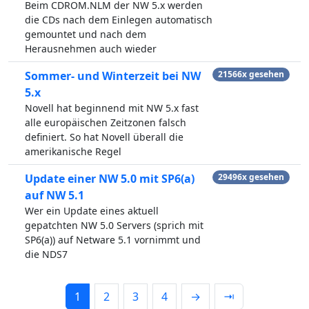
Beim CDROM.NLM der NW 5.x werden
die CDs nach dem Einlegen automatisch
gemountet und nach dem
Herausnehmen auch wieder
Sommer- und Winterzeit bei NW
21566x gesehen
5.x
Novell hat beginnend mit NW 5.x fast
alle europäischen Zeitzonen falsch
definiert. So hat Novell überall die
amerikanische Regel
Update einer NW 5.0 mit SP6(a)
29496x gesehen
auf NW 5.1
Wer ein Update eines aktuell
gepatchten NW 5.0 Servers (sprich mit
SP6(a)) auf Netware 5.1 vornimmt und
die NDS7
1
2
3
4
→
⇥