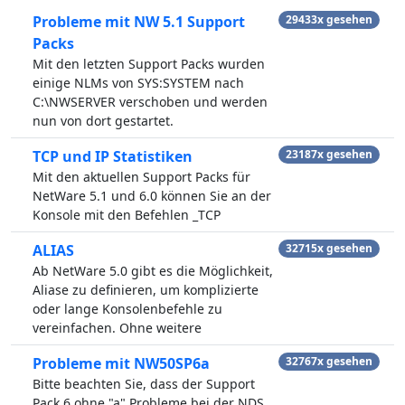
Probleme mit NW 5.1 Support
29433x gesehen
Packs
Mit den letzten Support Packs wurden
einige NLMs von SYS:SYSTEM nach
C:\NWSERVER verschoben und werden
nun von dort gestartet.
TCP und IP Statistiken
23187x gesehen
Mit den aktuellen Support Packs für
NetWare 5.1 und 6.0 können Sie an der
Konsole mit den Befehlen _TCP
ALIAS
32715x gesehen
Ab NetWare 5.0 gibt es die Möglichkeit,
Aliase zu definieren, um komplizierte
oder lange Konsolenbefehle zu
vereinfachen. Ohne weitere
Probleme mit NW50SP6a
32767x gesehen
Bitte beachten Sie, dass der Support
Pack 6 ohne "a" Probleme bei der NDS