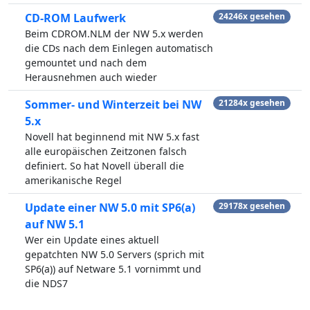
CD-ROM Laufwerk
24246x gesehen
Beim CDROM.NLM der NW 5.x werden
die CDs nach dem Einlegen automatisch
gemountet und nach dem
Herausnehmen auch wieder
Sommer- und Winterzeit bei NW
21284x gesehen
5.x
Novell hat beginnend mit NW 5.x fast
alle europäischen Zeitzonen falsch
definiert. So hat Novell überall die
amerikanische Regel
Update einer NW 5.0 mit SP6(a)
29178x gesehen
auf NW 5.1
Wer ein Update eines aktuell
gepatchten NW 5.0 Servers (sprich mit
SP6(a)) auf Netware 5.1 vornimmt und
die NDS7