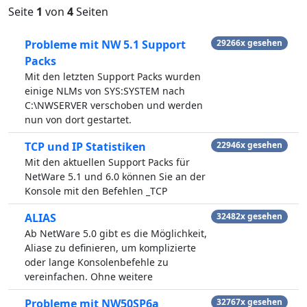
Seite
1
von
4
Seiten
Probleme mit NW 5.1 Support
29266x gesehen
Packs
Mit den letzten Support Packs wurden
einige NLMs von SYS:SYSTEM nach
C:\NWSERVER verschoben und werden
nun von dort gestartet.
TCP und IP Statistiken
22946x gesehen
Mit den aktuellen Support Packs für
NetWare 5.1 und 6.0 können Sie an der
Konsole mit den Befehlen _TCP
ALIAS
32482x gesehen
Ab NetWare 5.0 gibt es die Möglichkeit,
Aliase zu definieren, um komplizierte
oder lange Konsolenbefehle zu
vereinfachen. Ohne weitere
Probleme mit NW50SP6a
32767x gesehen