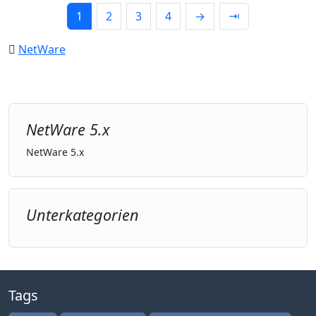
1
2
3
4
→
⇥
NetWare
NetWare 5.x
NetWare 5.x
Unterkategorien
Tags