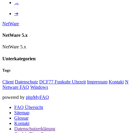
→
⇥
NetWare
NetWare 5.x
NetWare 5.x
Unterkategorien
Tags
Client
Datenschutz
DCF77 Funkuhr Uhrzeit
Impressum
Kontakt
N
Netware FAQ
Windows
powered by
phpMyFAQ
FAQ Übersicht
Sitemap
Glossar
Kontakt
Datenschutzerklärung