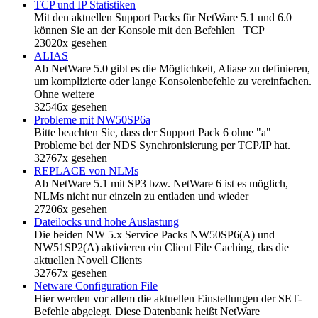
TCP und IP Statistiken
Mit den aktuellen Support Packs für NetWare 5.1 und 6.0
können Sie an der Konsole mit den Befehlen _TCP
23020x gesehen
ALIAS
Ab NetWare 5.0 gibt es die Möglichkeit, Aliase zu definieren,
um komplizierte oder lange Konsolenbefehle zu vereinfachen.
Ohne weitere
32546x gesehen
Probleme mit NW50SP6a
Bitte beachten Sie, dass der Support Pack 6 ohne "a"
Probleme bei der NDS Synchronisierung per TCP/IP hat.
32767x gesehen
REPLACE von NLMs
Ab NetWare 5.1 mit SP3 bzw. NetWare 6 ist es möglich,
NLMs nicht nur einzeln zu entladen und wieder
27206x gesehen
Dateilocks und hohe Auslastung
Die beiden NW 5.x Service Packs NW50SP6(A) und
NW51SP2(A) aktivieren ein Client File Caching, das die
aktuellen Novell Clients
32767x gesehen
Netware Configuration File
Hier werden vor allem die aktuellen Einstellungen der SET-
Befehle abgelegt. Diese Datenbank heißt NetWare