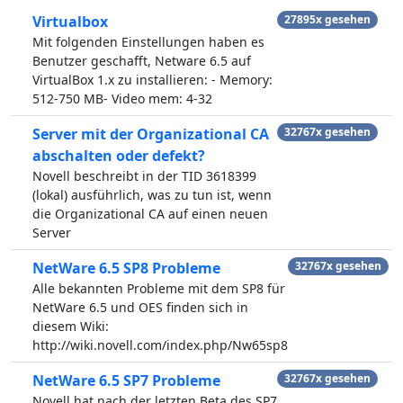
Virtualbox
27895x gesehen
Mit folgenden Einstellungen haben es
Benutzer geschafft, Netware 6.5 auf
VirtualBox 1.x zu installieren: - Memory:
512-750 MB- Video mem: 4-32
Server mit der Organizational CA
32767x gesehen
abschalten oder defekt?
Novell beschreibt in der TID 3618399
(lokal) ausführlich, was zu tun ist, wenn
die Organizational CA auf einen neuen
Server
NetWare 6.5 SP8 Probleme
32767x gesehen
Alle bekannten Probleme mit dem SP8 für
NetWare 6.5 und OES finden sich in
diesem Wiki:
http://wiki.novell.com/index.php/Nw65sp8
NetWare 6.5 SP7 Probleme
32767x gesehen
Novell hat nach der letzten Beta des SP7