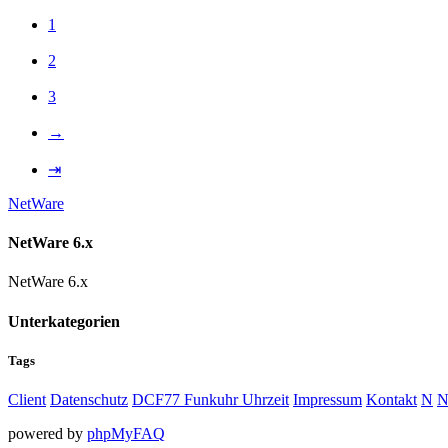
1
2
3
→
⇥
NetWare
NetWare 6.x
NetWare 6.x
Unterkategorien
Tags
Client
Datenschutz
DCF77 Funkuhr Uhrzeit
Impressum
Kontakt
N
N
powered by
phpMyFAQ