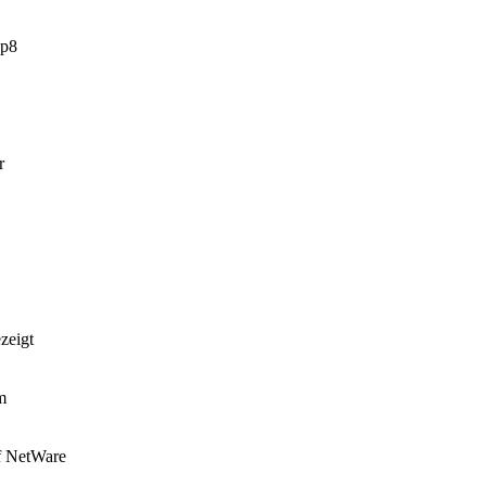
sp8
r
zeigt
m
f NetWare