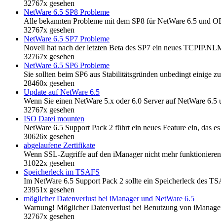
32767x gesehen
NetWare 6.5 SP8 Probleme
Alle bekannten Probleme mit dem SP8 für NetWare 6.5 und OES
32767x gesehen
NetWare 6.5 SP7 Probleme
Novell hat nach der letzten Beta des SP7 ein neues TCPIP.N
32767x gesehen
NetWare 6.5 SP6 Probleme
Sie sollten beim SP6 aus Stabilitätsgründen unbedingt einige z
28460x gesehen
Update auf NetWare 6.5
Wenn Sie einen NetWare 5.x oder 6.0 Server auf NetWare 6.5 
32767x gesehen
ISO Datei mounten
NetWare 6.5 Support Pack 2 führt ein neues Feature ein, das e
30626x gesehen
abgelaufene Zertifikate
Wenn SSL-Zugriffe auf den iManager nicht mehr funktionieren 
31022x gesehen
Speicherleck im TSAFS
Im NetWare 6.5 Support Pack 2 sollte ein Speicherleck des TS
23951x gesehen
möglicher Datenverlust bei iManager und NetWare 6.5
Warnung! Möglicher Datenverlust bei Benutzung von iManager
32767x gesehen