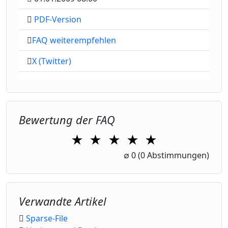
PDF-Version
FAQ weiterempfehlen
X (Twitter)
Bewertung der FAQ
★
★
★
★
★
1 Star
2 Stars
3 Stars
4 Stars
5 Stars
∅
0
(0 Abstimmungen)
Verwandte Artikel
Sparse-File