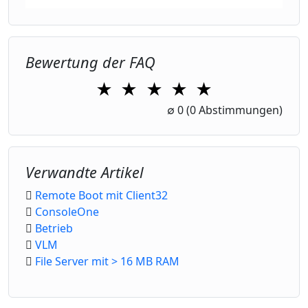
Bewertung der FAQ
★
★
★
★
★
1 Star
2 Stars
3 Stars
4 Stars
5 Stars
∅
0
(0 Abstimmungen)
Verwandte Artikel
Remote Boot mit Client32
ConsoleOne
Betrieb
VLM
File Server mit > 16 MB RAM