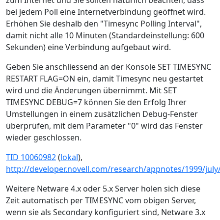
zum Internet und Sie sollten natürlich beachten, dass
bei jedem Poll eine Internetverbindung geöffnet wird.
Erhöhen Sie deshalb den "Timesync Polling Interval",
damit nicht alle 10 Minuten (Standardeinstellung: 600
Sekunden) eine Verbindung aufgebaut wird.
Geben Sie anschliessend an der Konsole SET TIMESYNC
RESTART FLAG=ON ein, damit Timesync neu gestartet
wird und die Änderungen übernimmt. Mit SET
TIMESYNC DEBUG=7 können Sie den Erfolg Ihrer
Umstellungen in einem zusätzlichen Debug-Fenster
überprüfen, mit dem Parameter "0" wird das Fenster
wieder geschlossen.
TID 10060982
(
lokal
),
http://developer.novell.com/research/appnotes/1999/july
Weitere Netware 4.x oder 5.x Server holen sich diese
Zeit automatisch per TIMESYNC vom obigen Server,
wenn sie als Secondary konfiguriert sind, Netware 3.x