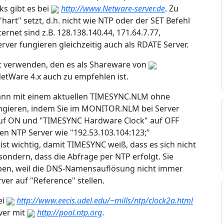
s gibt es bei
http://www.Netware-server.de
. Zu
"hart" setzt, d.h. nicht wie NTP oder der SET Befehl
rnet sind z.B. 128.138.140.44, 171.64.7.77,
rver fungieren gleichzeitig auch als RDATE Server.
nt verwenden, den es als Shareware von
NetWare 4.x auch zu empfehlen ist.
ann mit einem aktuellen TIMESYNC.NLM ohne
ngieren, indem Sie im MONITOR.NLM bei Server
auf ON und "TIMESYNC Hardware Clock" auf OFF
llen NTP Server wie "192.53.103.104:123;"
ist wichtig, damit TIMESYNC weiß, dass es sich nicht
ondern, dass die Abfrage per NTP erfolgt. Sie
eben, weil die DNS-Namensauflösung nicht immer
rver auf "Reference" stellen.
ei
http://www.eecis.udel.edu/~mills/ntp/clock2a.html
ver mit
http://pool.ntp.org
.