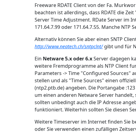
Freeware RDATE Client von der Fa. Murkwork
beachten ist allerdings, dass RDATE die Zeit 
Server Time Adjustment. RDate Server im Inte
171.64.7.99 oder 171.64.7.55. Manche NTP Se
Alternativ können Sie aber einen SNTP Clie
http://www.neatech.ch/sntpclnt/
gibt und für 
Ein
Netware 5.x oder 6.x
Server dagegen k
weitere Fremdprogramme als NTP Client fu
Parameters -> Time "Configured Sources" 
stellen und als "Time Sources" einen offizie
(ntp2.ptb.de) angeben. Die Portangabe :123 
um einen anderen Netware Server handelt, s
sollten unbedingt auch die IP Adresse ang
funktioniert. Weiterhin sollten Sie diesen Se
Weitere Timeserver im Internet finden Sie b
oder Sie verwenden einen zufälligen Zeitser