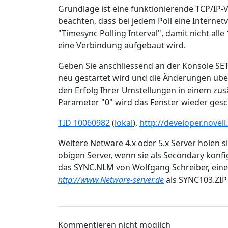
Grundlage ist eine funktionierende TCP/IP-V
beachten, dass bei jedem Poll eine Interne
"Timesync Polling Interval", damit nicht al
eine Verbindung aufgebaut wird.
Geben Sie anschliessend an der Konsole S
neu gestartet wird und die Änderungen ü
den Erfolg Ihrer Umstellungen in einem zu
Parameter "0" wird das Fenster wieder gesc
TID 10060982
(
lokal
),
http://developer.nove
Weitere Netware 4.x oder 5.x Server holen 
obigen Server, wenn sie als Secondary konf
das SYNC.NLM von Wolfgang Schreiber, eine
http://www.Netware-server.de
als SYNC103.ZIP 
Kommentieren nicht möglich