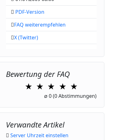
PDF-Version
FAQ weiterempfehlen
X (Twitter)
Bewertung der FAQ
★
★
★
★
★
1 Star
2 Stars
3 Stars
4 Stars
5 Stars
∅
0
(0 Abstimmungen)
Verwandte Artikel
Server Uhrzeit einstellen