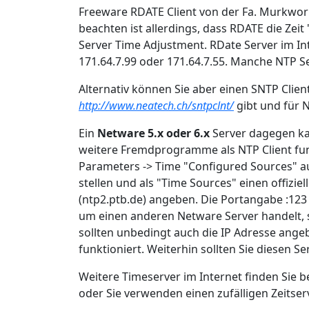
Freeware RDATE Client von der Fa. Murkwork
beachten ist allerdings, dass RDATE die Zeit 
Server Time Adjustment. RDate Server im Inte
171.64.7.99 oder 171.64.7.55. Manche NTP Se
Alternativ können Sie aber einen SNTP Clie
http://www.neatech.ch/sntpclnt/
gibt und für 
Ein
Netware 5.x oder 6.x
Server dagegen k
weitere Fremdprogramme als NTP Client fu
Parameters -> Time "Configured Sources" 
stellen und als "Time Sources" einen offizie
(ntp2.ptb.de) angeben. Die Portangabe :123 
um einen anderen Netware Server handelt, s
sollten unbedingt auch die IP Adresse ang
funktioniert. Weiterhin sollten Sie diesen Se
Weitere Timeserver im Internet finden Sie b
oder Sie verwenden einen zufälligen Zeitser