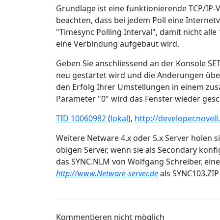
Grundlage ist eine funktionierende TCP/IP-V
beachten, dass bei jedem Poll eine Interne
"Timesync Polling Interval", damit nicht al
eine Verbindung aufgebaut wird.
Geben Sie anschliessend an der Konsole S
neu gestartet wird und die Änderungen ü
den Erfolg Ihrer Umstellungen in einem zu
Parameter "0" wird das Fenster wieder gesc
TID 10060982
(
lokal
),
http://developer.nove
Weitere Netware 4.x oder 5.x Server holen 
obigen Server, wenn sie als Secondary konf
das SYNC.NLM von Wolfgang Schreiber, eine
http://www.Netware-server.de
als SYNC103.ZIP 
Kommentieren nicht möglich