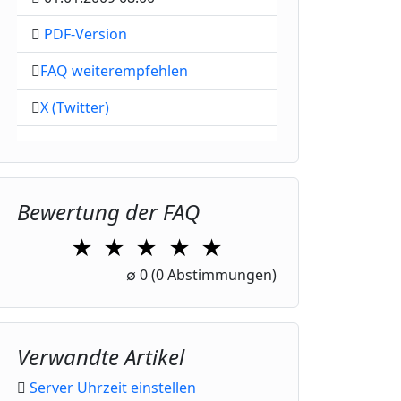
PDF-Version
FAQ weiterempfehlen
X (Twitter)
Bewertung der FAQ
★
★
★
★
★
1 Star
2 Stars
3 Stars
4 Stars
5 Stars
∅
0
(0 Abstimmungen)
Verwandte Artikel
Server Uhrzeit einstellen