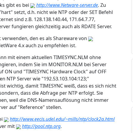
s gibt es bei
http://www.Netware-server.de
. Zu
"hart" setzt, d.h. nicht wie NTP oder der SET Befehl
rnet sind z.B. 128.138.140.44, 171.64.7.77,
rver fungieren gleichzeitig auch als RDATE Server.
nt verwenden, den es als Shareware von
NetWare 4.x auch zu empfehlen ist.
ann mit einem aktuellen TIMESYNC.NLM ohne
ngieren, indem Sie im MONITOR.NLM bei Server
auf ON und "TIMESYNC Hardware Clock" auf OFF
llen NTP Server wie "192.53.103.104:123;"
ist wichtig, damit TIMESYNC weiß, dass es sich nicht
ondern, dass die Abfrage per NTP erfolgt. Sie
eben, weil die DNS-Namensauflösung nicht immer
rver auf "Reference" stellen.
ei
http://www.eecis.udel.edu/~mills/ntp/clock2a.html
ver mit
http://pool.ntp.org
.