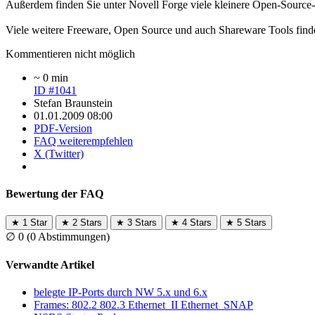
Außerdem finden Sie unter Novell Forge viele kleinere Open-Source-
Viele weitere Freeware, Open Source und auch Shareware Tools finde
Kommentieren nicht möglich
~ 0 min
ID #1041
Stefan Braunstein
01.01.2009 08:00
PDF-Version
FAQ weiterempfehlen
X (Twitter)
Bewertung der FAQ
★
1 Star
★
2 Stars
★
3 Stars
★
4 Stars
★
5 Stars
∅
0
(0 Abstimmungen)
Verwandte Artikel
belegte IP-Ports durch NW 5.x und 6.x
Frames: 802.2 802.3 Ethernet_II Ethernet_SNAP