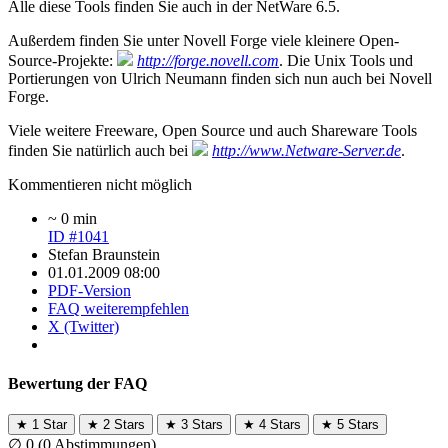
Alle diese Tools finden Sie auch in der NetWare 6.5.
Außerdem finden Sie unter Novell Forge viele kleinere Open-
Source-Projekte:
http://forge.novell.com
. Die Unix Tools und
Portierungen von Ulrich Neumann finden sich nun auch bei Novell
Forge.
Viele weitere Freeware, Open Source und auch Shareware Tools
finden Sie natürlich auch bei
http://www.Netware-Server.de
.
Kommentieren nicht möglich
~ 0 min
ID #1041
Stefan Braunstein
01.01.2009 08:00
PDF-Version
FAQ weiterempfehlen
X (Twitter)
Bewertung der FAQ
★
1 Star
★
2 Stars
★
3 Stars
★
4 Stars
★
5 Stars
∅
0
(0 Abstimmungen)