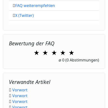
FAQ weiterempfehlen
X (Twitter)
Bewertung der FAQ
★
★
★
★
★
1 Star
2 Stars
3 Stars
4 Stars
5 Stars
∅
0
(0 Abstimmungen)
Verwandte Artikel
Vorwort
Vorwort
Vorwort
Vorwort