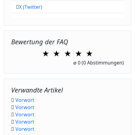
X (Twitter)
Bewertung der FAQ
★
★
★
★
★
1 Star
2 Stars
3 Stars
4 Stars
5 Stars
∅
0
(0 Abstimmungen)
Verwandte Artikel
Vorwort
Vorwort
Vorwort
Vorwort
Vorwort