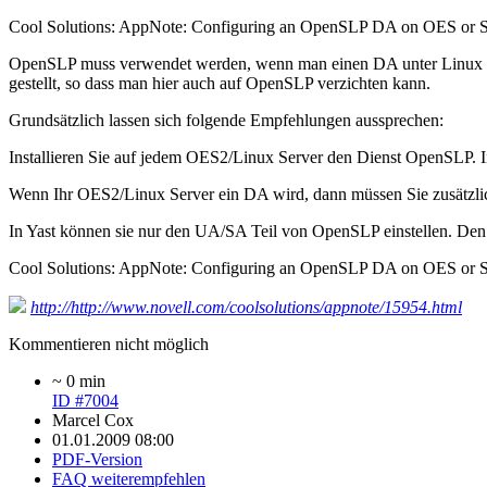
Cool Solutions: AppNote: Configuring an OpenSLP DA on OES or S
OpenSLP muss verwendet werden, wenn man einen DA unter Linux ein
gestellt, so dass man hier auch auf OpenSLP verzichten kann.
Grundsätzlich lassen sich folgende Empfehlungen aussprechen:
Installieren Sie auf jedem OES2/Linux Server den Dienst OpenSLP. In
Wenn Ihr OES2/Linux Server ein DA wird, dann müssen Sie zusätzlich 
In Yast können sie nur den UA/SA Teil von OpenSLP einstellen. Den
Cool Solutions: AppNote: Configuring an OpenSLP DA on OES or S
http://http://www.novell.com/coolsolutions/appnote/15954.html
Kommentieren nicht möglich
~ 0 min
ID #7004
Marcel Cox
01.01.2009 08:00
PDF-Version
FAQ weiterempfehlen