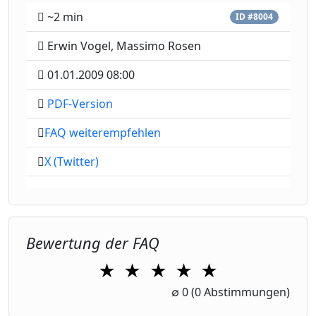
~2 min
ID #8004
Erwin Vogel, Massimo Rosen
01.01.2009 08:00
PDF-Version
FAQ weiterempfehlen
X (Twitter)
Bewertung der FAQ
★
★
★
★
★
1 Star
2 Stars
3 Stars
4 Stars
5 Stars
∅
0
(0 Abstimmungen)