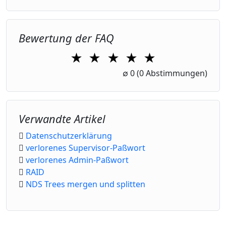
Bewertung der FAQ
★
★
★
★
★
1 Star
2 Stars
3 Stars
4 Stars
5 Stars
∅
0
(0 Abstimmungen)
Verwandte Artikel
Datenschutzerklärung
verlorenes Supervisor-Paßwort
verlorenes Admin-Paßwort
RAID
NDS Trees mergen und splitten