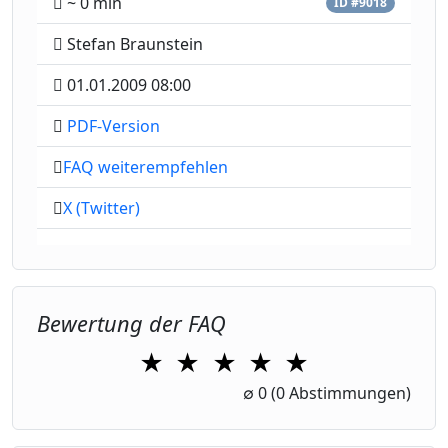
~ 0 min
ID #9018
Stefan Braunstein
01.01.2009 08:00
PDF-Version
FAQ weiterempfehlen
X (Twitter)
Bewertung der FAQ
★
★
★
★
★
1 Star
2 Stars
3 Stars
4 Stars
5 Stars
∅
0
(0 Abstimmungen)