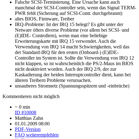
Falsche SCSI-Terminierung. Eine Ursache kann auch
manchmal der SCSI-Controller sein, wenn das Signal TERM-
PWR fehlt (Sicherung auf SCSI-Contr. durchgebrannt)
altes BIOS, Firmware, Treiber
IRQ-Probleme: Ist der IRQ 15 belegt? Es gibt unter der
Netware öfters diverse Probleme (vor allem bei SCSI- und
(E)IDE- Controllern), wenn man eine beliebige
Erweiterungskarte mit IRQ 15 verwendet. Auch die
Verwendung von IRQ 14 macht Schwierigkeiten, weil das
der Standard-IRQ für den ersten (Onboard-) (E)IDE-
Controller im System ist. Sollte die Verwendung von IRQ 12
nicht klappen, so ist wahrscheinlich die PS/2-Maus im BIOS
nicht deaktiviert worden. Auch der IRQ 2/9, der zur
Kaskadierung der beiden Interruptcontroller dient, kann bei
älteren Treibern Probleme verursachen.
unsauberes Stromnetz (Spannungsspitzem und -einbrüche)
Kommentieren nicht möglich
~ 0 min
ID #10008
Matthias Zahn
01.01.2009 08:00
PDF-Version
FAQ weiterempfehlen