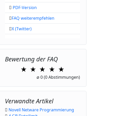
PDF-Version
FAQ weiterempfehlen
X (Twitter)
Bewertung der FAQ
★
★
★
★
★
1 Star
2 Stars
3 Stars
4 Stars
5 Stars
∅
0
(0 Abstimmungen)
Verwandte Artikel
Novell Netware Programmierung