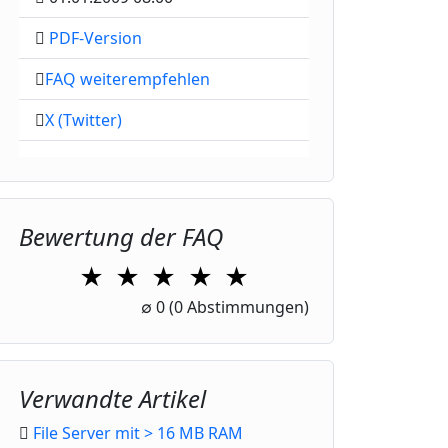
PDF-Version
FAQ weiterempfehlen
X (Twitter)
Bewertung der FAQ
★
★
★
★
★
1 Star
2 Stars
3 Stars
4 Stars
5 Stars
∅
0
(0 Abstimmungen)
Verwandte Artikel
File Server mit > 16 MB RAM