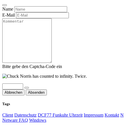
Name
E-Mail
Bitte gebe den Captcha-Code ein
Abbrechen
Absenden
Tags
Client
Datenschutz
DCF77 Funkuhr Uhrzeit
Impressum
Kontakt
N
Netware FAQ
Windows