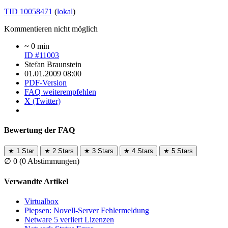
TID 10058471
(
lokal
)
Kommentieren nicht möglich
~ 0 min
ID #11003
Stefan Braunstein
01.01.2009 08:00
PDF-Version
FAQ weiterempfehlen
X (Twitter)
Bewertung der FAQ
★
1 Star
★
2 Stars
★
3 Stars
★
4 Stars
★
5 Stars
∅
0
(0 Abstimmungen)
Verwandte Artikel
Virtualbox
Piepsen: Novell-Server Fehlermeldung
Netware 5 verliert Lizenzen