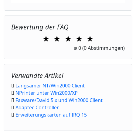
Bewertung der FAQ
★
★
★
★
★
1 Star
2 Stars
3 Stars
4 Stars
5 Stars
∅
0
(0 Abstimmungen)
Verwandte Artikel
Langsamer NT/Win2000 Client
NPrinter unter Win2000/XP
Faxware/David 5.x und Win2000 Client
Adaptec Controller
Erweiterungskarten auf IRQ 15