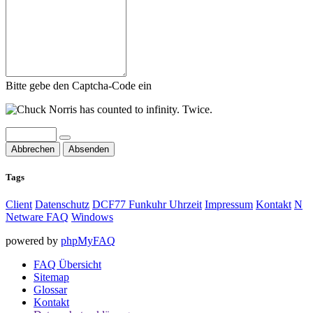
Bitte gebe den Captcha-Code ein
Abbrechen
Absenden
Tags
Client
Datenschutz
DCF77 Funkuhr Uhrzeit
Impressum
Kontakt
N
Netware FAQ
Windows
powered by
phpMyFAQ
FAQ Übersicht
Sitemap
Glossar
Kontakt