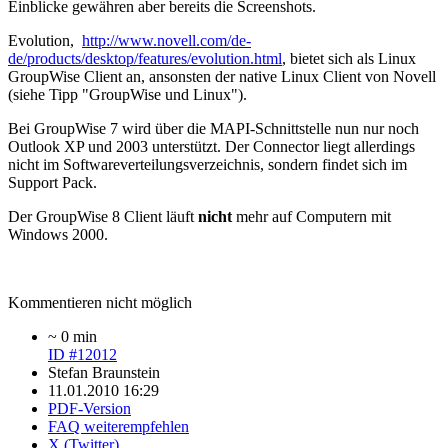
Einblicke gewähren aber bereits die Screenshots.
Evolution,
http://www.novell.com/de-
de/products/desktop/features/evolution.html
, bietet sich als Linux
GroupWise Client an, ansonsten der native Linux Client von Novell
(siehe Tipp "GroupWise und Linux").
Bei GroupWise 7 wird über die MAPI-Schnittstelle nun nur noch
Outlook XP und 2003 unterstützt. Der Connector liegt allerdings
nicht im Softwareverteilungsverzeichnis, sondern findet sich im
Support Pack.
Der GroupWise 8 Client läuft
nicht
mehr auf Computern mit
Windows 2000.
Kommentieren nicht möglich
~ 0 min
ID #12012
Stefan Braunstein
11.01.2010 16:29
PDF-Version
FAQ weiterempfehlen
X (Twitter)