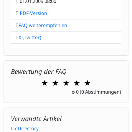
01.01.2009 08:00
PDF-Version
FAQ weiterempfehlen
X (Twitter)
Bewertung der FAQ
★
★
★
★
★
1 Star
2 Stars
3 Stars
4 Stars
5 Stars
∅
0
(0 Abstimmungen)
Verwandte Artikel
eDirectory