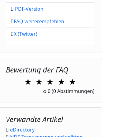
PDF-Version
FAQ weiterempfehlen
X (Twitter)
Bewertung der FAQ
★
★
★
★
★
1 Star
2 Stars
3 Stars
4 Stars
5 Stars
∅
0
(0 Abstimmungen)
Verwandte Artikel
eDirectory