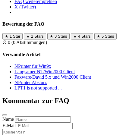
FAQ weiterempfehlen
X (Twitter)
Bewertung der FAQ
★
1 Star
★
2 Stars
★
3 Stars
★
4 Stars
★
5 Stars
∅
0
(0 Abstimmungen)
Verwandte Artikel
NPrinter für Win9x
Langsamer NT/Win2000 Client
Faxware/David 5.x und Win2000 Client
NPrinter Absturz
LPT1 is not supported ...
Kommentar zur FAQ
Name
E-Mail