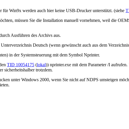
r für Win9x werden auch hier keine USB-Drucker unterstützt. (siehe
T
chten, müssen Sie die Installation manuell vornehmen, weil die OEMSE
durch Ausführen des Archivs aus.
verzeichnis Deutsch (wenn gewünscht auch aus dem Verzeichnis En
ten) in der Systemsteuerung mit dem Symbol Nprinter.
nden
TID 10054175
(
lokal
)) nprinter.exe mit dem Parameter /I aufrufe
r sicherheitshalber trotzdem.
rucken unter Windows 2000, wenn Sie nicht auf NDPS umsteigen möchte
eten.