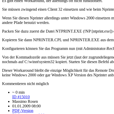
Es gibt einen Workaround, der allerdings oft nicht funktioniert.
Sie müssen zwingend einen Client 32 einsetzen und wie beim Nprinte
Wenn Sie diesen Nprinter allerdings unter Windows 2000 einsetzen mö
andere Pfade benutzt werden.
Packen Sie dazu zuerst die Datei NTPRINT.EXE (!NP [ntprint.exe]) 
Kopieren Sie dann NPRINTER.CPL und NPRINTER.EXE aus dem Unter
Konfigurieren können Sie das Programm nun (mit Administrator-Rech
Von der Kommadozeile aus müssen Sie jetzt (laut der zugrundeliege
nochmals auf C:\winnt\system32 kopiert. Starten Sie diesen Befehl abe
Dieser Workaround bleibt die einzige Möglichkeit für das Remote D
keine Windows 2000 oder gar Windows XP Version des Nprinter anbi
Kommentieren nicht möglich
~ 0 min
ID #15010
Massimo Rosen
01.01.2009 08:00
PDF-Version