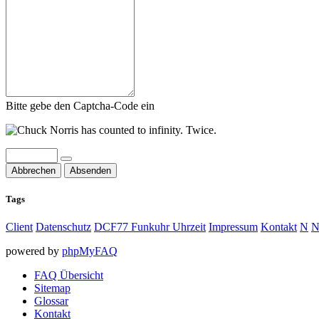
Bitte gebe den Captcha-Code ein
Abbrechen
Absenden
Tags
Client
Datenschutz
DCF77 Funkuhr Uhrzeit
Impressum
Kontakt
N
N
powered by
phpMyFAQ
FAQ Übersicht
Sitemap
Glossar
Kontakt